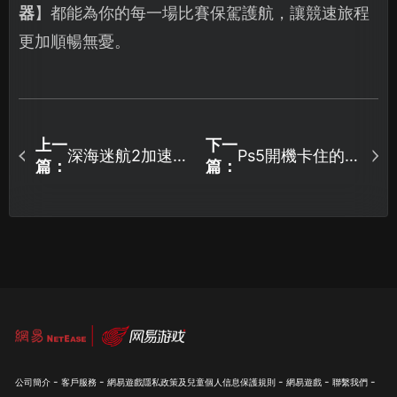
器
】都能為你的每一場比賽保駕護航，讓競速旅程
更加順暢無憂。
上一
下一
深海迷航2加速器
Ps5開機卡住的原
篇：
篇：
推薦：伺服器連
因與網路優化解
線最佳化方案詳
決辦法！
解！
-
-
-
-
-
公司簡介
客戶服務
網易遊戲隱私政策及兒童個人信息保護規則
網易遊戲
聯繫我們