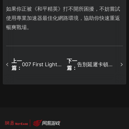
如果你正被《和平精英》打不開所困擾，不妨嘗試
使用專業加速器最佳化網路環境，協助你快速重返
暢爽戰場。
上一
下一
告別延遲卡頓，
007 First Light
篇：
篇：
的存檔路徑在哪
三角洲行動加速
個資料夾？讓UU
器助你一臂之
雲端存檔為你妥
力！
善保護遊戲進
度！