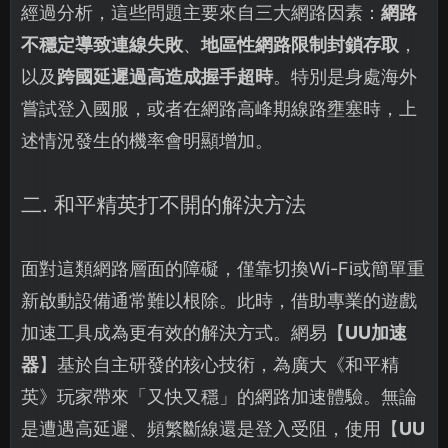
經過分析，這些問題主要來自三大網路因素：
網路
不穩定導致連線失敗
、
地區性網路限制封鎖存取
，
以及
跨國延遲過高造成握手超時
。特別是身處海外
嘗試登入國服，或者在網路高峰期線路壅塞時，上
述情況發生的機率會明顯增加。
二. 和平精英打不開的解決方法
面對這類網路層面的障礙，僅靠切換Wi-Fi或簡單重
新啟動設備通常難以根除。此時，借助專業的遊戲
加速工具成為更有效的解決方式。網易【
UU加速
器
】基於自主研發的核心技術，為廣大《和平精
英》玩家帶來「又快又穩」的網路加速體驗。無論
是遭遇高延遲、頻繁斷線還是登入受阻，使用【
UU