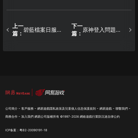
上一
下一
碧藍檔案日服加
原神登入問題全
篇：
篇：
速器如何選擇？
解析！快速解決
告別高延遲與登
方案一次看！
錄難題！
-
-
-
-
-
公司簡介
客戶服務
網易遊戲隱私政策及兒童個人信息保護規則
網易遊戲
聯繫我們
-
商務合作
加入我們
網易公司版權所有 ©1997-
2026
網絡遊戲行業防沉迷自律公約
ICP备案：粤B2-20090191-18