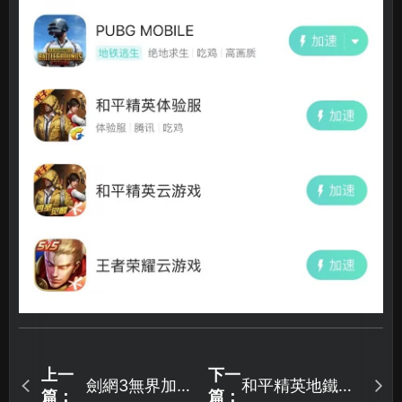
上一
下一
劍網3無界加速
和平精英地鐵逃
篇：
篇：