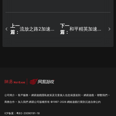
上一
下一
流放之路2加速器
和平精英加速
篇：
篇：
推薦與網路優化
器，一鍵搞定所
實用指南！
有網路連線問
題！
-
-
-
-
-
公司簡介
客戶服務
網易遊戲隱私政策及兒童個人信息保護規則
網易遊戲
聯繫我們
-
商務合作
加入我們
網易公司版權所有 ©1997-
2026
網絡遊戲行業防沉迷自律公約
ICP备案：粤B2-20090191-18