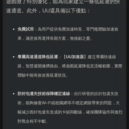
遊戲做了特別優化，能為玩家建立一條低延遲的快
速通道。此外，UU還具備以下優點：
免費試用
：為用戶提供免費加速時長，零門檻體驗加速效
果，滿意後再選擇長期方案，無後顧之憂。
專屬高速通道降低延遲
：【
UU加速器
】建立專屬快速線
路，智慧避開擁擠路由，將遊戲延遲降低至流暢範圍，實際
體驗中能有效改善延遲狀況。
防封包遺失技術保障穩定連線
：自行研發的抗封包遺失技
術，能夠修復Wi-Fi或校園網等不穩定網路帶來的問題，大
幅減少因封包遺失造成的卡頓與斷線，確保團隊協作與激烈
對戰全程不中斷。