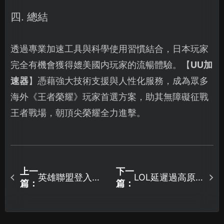
四. 總結
透過專業加速工具與科學使用習慣結合，日本玩家
完全有機會獲得媲美國内玩家的流暢體驗。【
UU加
速器
】憑藉強大技術支援與人性化服務，成為眾多
海外《王者榮耀》玩家首選方案，助其無障礙征戰
王者戰場，朝頂尖榮耀全力進擊。
上一
下一
英雄聯盟登入卡
LOL延遲過高原
篇：
篇：
住轉圈問題全面
因解析！UU加速
解析與解決對
器幫你順暢對
策！
戰！