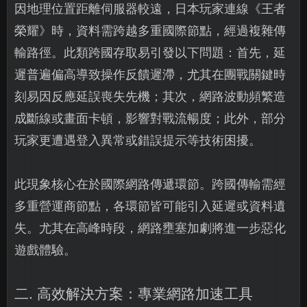
因地理位置距離伺服器較遠，日本玩家連線《王者
榮耀》時，資料需跨越多重國際節點，經過複雜傳
輸路徑。此類跨國存取易引發以下問題：首先，延
遲普遍偏高導致操作反饋遲滯，尤其在團戰關鍵時
刻易因反應延誤喪失先機；其次，網路波動頻繁造
成斷線或畫面卡頓，影響對戰流暢度；此外，部分
玩家更遭遇登入異常或錯誤提示等技術困擾。
此現象核心在於國際網路傳遞環節。跨國傳輸需經
多重營運商節點，各環節皆可能引入延遲或資料遺
失。尤其在高峰時段，網路壅塞加劇將進一步惡化
遊戲體驗。
二. 高效解決方案：專業網路加速工具