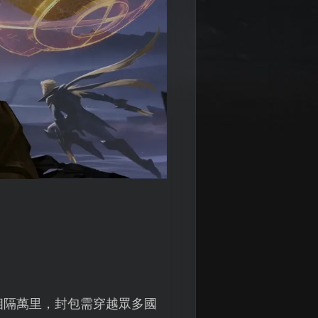
相隔萬里，封包需穿越眾多國