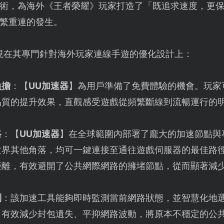
術，為海外《王者榮耀》玩家打造了「既追求速度，更
繁重連的發生。
現在其專門針對海外玩家連線手遊的優化設計上：
負擔
：【
UU加速器
】為用戶準備了免費體驗的機會。玩家
品質的提升效果，直觀感受遊戲從頻繁斷線到流暢運行的
路
：【
UU加速器
】在全球範圍內部署了龐大的加速節點與
世界其他角落，均可一鍵連接至通往遊戲伺服器的最佳路
距離，有效避開了公共網際網路的擁堵節點，從而顯著減
制
：該加速工具能夠即時監測當前網路狀態，並智慧化地
，有效減少封包遺失、平抑網路波動，將原本不穩定的公