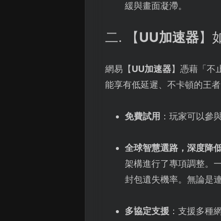
緩與畫面凝滯。
二. 【
UU加速器
】
網易【
UU加速器
】憑藉「不
能享有低延遲、不卡頓的王者
免費試用
：玩家可以參
全球智慧選路，深度降
架構進行了專項調整。
封包遺失機率。無論是
多協定支援
：支援多種網