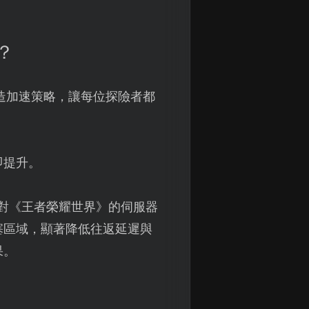
？
造加速策略，讓每位探險者都
即提升。
對《王者榮耀世界》的伺服器
塞區域，顯著降低往返延遲與
果。