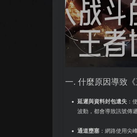
一. 什麼原因導致
延遲與資料封包遺失
：
波動，都會導致訊號傳
通道壅塞
：網路使用尖