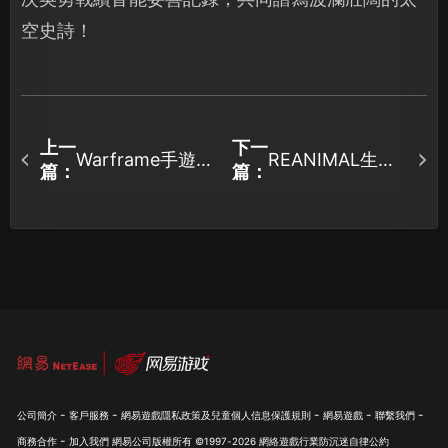
空史詩！
上一
下一
Warframe手遊無
REANIMAL生靈
篇：
篇：
法進入遊戲？實
重塑遊戲報錯閃
用解決方案大公
退問題解析與網
開！
路加速解決方
案！
-
-
-
-
-
公司簡介
客戶服務
網易遊戲隱私政策及兒童個人信息保護規則
網易遊戲
聯繫我們
-
商務合作
加入我們
網易公司版權所有 ©1997-
2026
網絡遊戲行業防沉迷自律公約