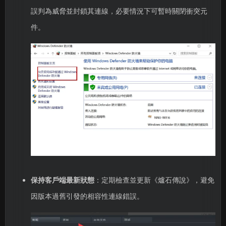
誤判為威脅並封鎖其連線，必要情況下可暫時關閉衝突元
件。
保持客戶端最新狀態
：定期檢查並更新《爐石傳說》，避免
因版本過舊引發的相容性連線錯誤。