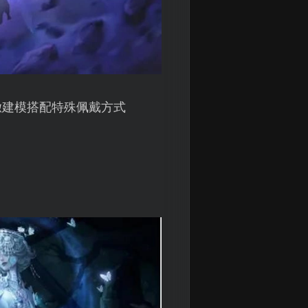
緻建模搭配特殊佩戴方式