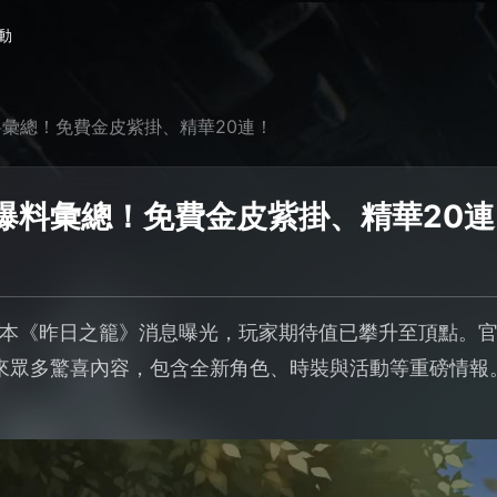
動
彙總！免費金皮紫掛、精華20連！
爆料彙總！免費金皮紫掛、精華20連
本《昨日之籠》消息曝光，玩家期待值已攀升至頂點。官方前
，帶來眾多驚喜內容，包含全新角色、時裝與活動等重磅情報