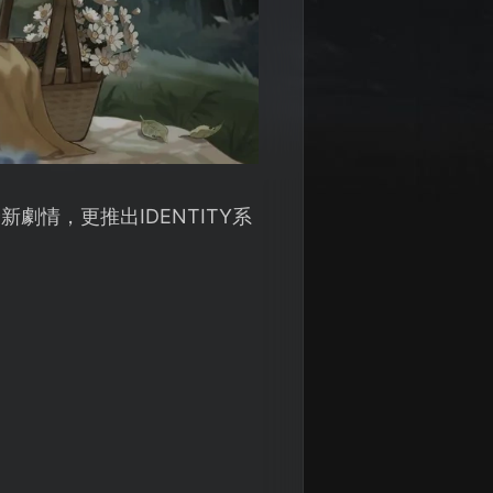
情，更推出IDENTITY系