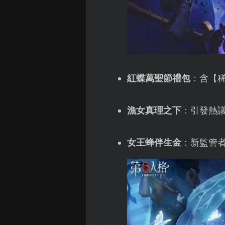
紅蝶萬聖節禮包
：含【
漁女真理之下
：引發熱
女王蜂伴生金
：新監管