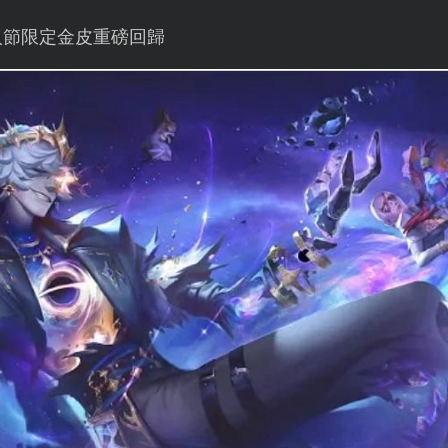
人節限定金皮重磅回歸