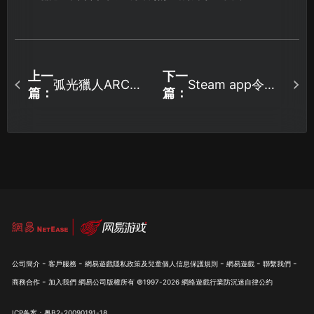
上一
下一
弧光獵人ARC
Steam app令牌
篇：
篇：
Raider國服加速
手機驗證器無法
器指南：告別高
開啟？解決方法
延遲，暢快撤
與安全防護措
離！
施！
-
-
-
-
-
公司簡介
客戶服務
網易遊戲隱私政策及兒童個人信息保護規則
網易遊戲
聯繫我們
-
商務合作
加入我們
網易公司版權所有 ©1997-
2026
網絡遊戲行業防沉迷自律公約
ICP备案：粤B2-20090191-18