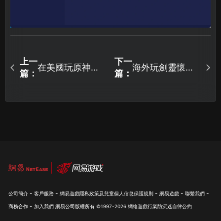
上一
下一
在美國玩原神國
海外玩劍靈懷舊
篇：
篇：
服登陸請求過於
服延遲高卡頓怎
頻繁怎麼辦？
麼解決？
-
-
-
-
-
公司簡介
客戶服務
網易遊戲隱私政策及兒童個人信息保護規則
網易遊戲
聯繫我們
-
商務合作
加入我們
網易公司版權所有 ©1997-
2026
網絡遊戲行業防沉迷自律公約