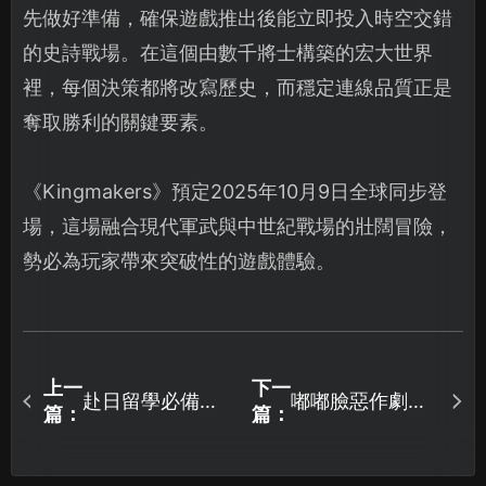
先做好準備，確保遊戲推出後能立即投入時空交錯
的史詩戰場。在這個由數千將士構築的宏大世界
裡，每個決策都將改寫歷史，而穩定連線品質正是
奪取勝利的關鍵要素。
《Kingmakers》預定2025年10月9日全球同步登
場，這場融合現代軍武與中世紀戰場的壯闊冒險，
勢必為玩家帶來突破性的遊戲體驗。
上一
下一
赴日留學必備
嘟嘟臉惡作劇國
篇：
篇：
APP清單，解決
際服什麼時候上
海外網路困擾超
線？
輕鬆！