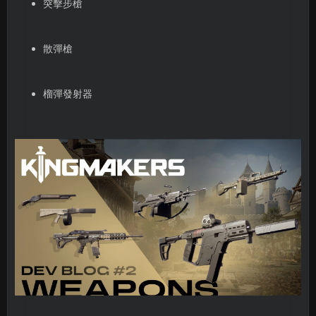
突擊步槍
散彈槍
榴彈發射器