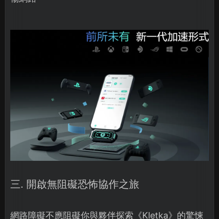
三. 開啟無阻礙恐怖協作之旅
網路障礙不應阻礙你與夥伴探索《Kletka》的驚悚