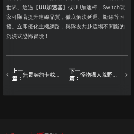
世界。透過【
UU加速器
】或UU加速棒，Switch玩
家可顯著提升連線品質，徹底解決延遲、斷線等困
擾。立即優化主機網路，與隊友共赴這場不間斷的
沉浸式恐怖冒險！
上一
下一
無畏契約卡載入
怪物獵人荒野最
篇：
篇：
問題解析與快速
新改版！歷戰王
解決方案！
鎖刃龍強勢來襲
與線上連線優化
攻略！