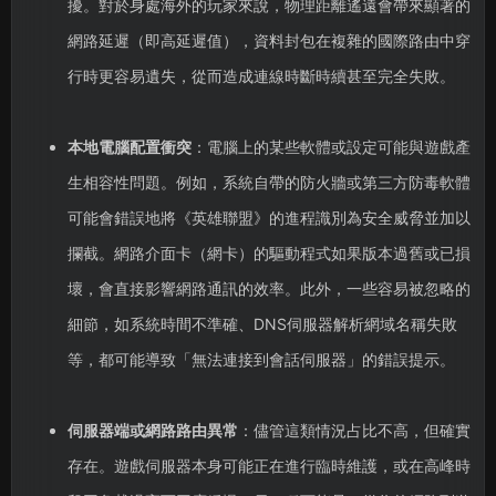
擾。對於身處海外的玩家來說，物理距離遙遠會帶來顯著的
網路延遲（即高延遲值），資料封包在複雜的國際路由中穿
行時更容易遺失，從而造成連線時斷時續甚至完全失敗。
本地電腦配置衝突
：電腦上的某些軟體或設定可能與遊戲產
生相容性問題。例如，系統自帶的防火牆或第三方防毒軟體
可能會錯誤地將《英雄聯盟》的進程識別為安全威脅並加以
攔截。網路介面卡（網卡）的驅動程式如果版本過舊或已損
壞，會直接影響網路通訊的效率。此外，一些容易被忽略的
細節，如系統時間不準確、DNS伺服器解析網域名稱失敗
等，都可能導致「無法連接到會話伺服器」的錯誤提示。
伺服器端或網路路由異常
：儘管這類情況占比不高，但確實
存在。遊戲伺服器本身可能正在進行臨時維護，或在高峰時