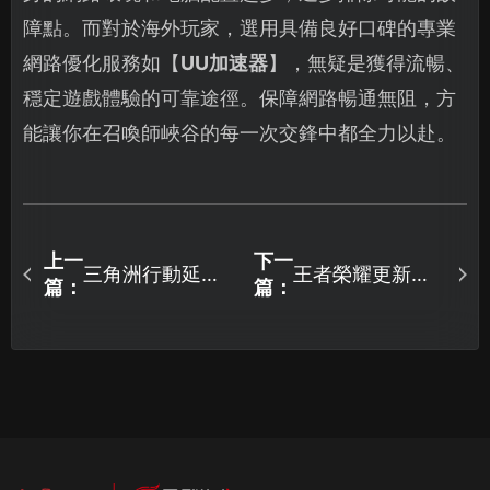
障點。而對於海外玩家，選用具備良好口碑的專業
網路優化服務如【
UU加速器
】，無疑是獲得流暢、
穩定遊戲體驗的可靠途徑。保障網路暢通無阻，方
能讓你在召喚師峽谷的每一次交鋒中都全力以赴。
上一
下一
三角洲行動延遲
王者榮耀更新失
篇：
篇：
高原因與UU加速
敗原因解析與快
器優化攻略！
速解決方案！