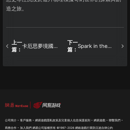
造之旅。
上一
下一
卡厄思夢境國服
Spark in the
篇：
篇：
Dark存檔同步失
連線問題解析與
敗原因解析！UU
優化攻略！
加速器解決方案
大公開！
-
-
-
-
-
公司簡介
客戶服務
網易遊戲隱私政策及兒童個人信息保護規則
網易遊戲
聯繫我們
-
商務合作
加入我們
網易公司版權所有 ©1997-
2026
網絡遊戲行業防沉迷自律公約