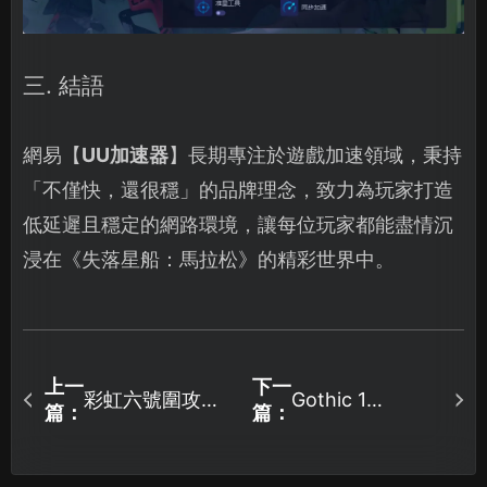
三. 結語
網易【
UU加速器
】長期專注於遊戲加速領域，秉持
「不僅快，還很穩」的品牌理念，致力為玩家打造
低延遲且穩定的網路環境，讓每位玩家都能盡情沉
浸在《失落星船：馬拉松》的精彩世界中。
上一
下一
彩虹六號圍攻加
Gothic 1
篇：
篇：
Remake啟動失敗
速器帶來順暢遊
的修復流程：迅
玩對策！
速排除常見的故