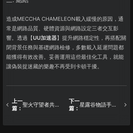
造成MECCHA CHAMELEON載入緩慢的原因，通
常是網路品質、硬體資源與網路設定三者交互影
響。透過【
UU加速器
】提升網路穩定性，再搭配關
閉背景任務與基礎網路檢修，多數載入延遲問題都
能獲得有效改善。妥善運用這些最佳化工具，就能
讓偽裝捉迷藏的樂趣不再受到卡頓干擾。
上一
下一
聖火守望者共築
星露谷物語手機
篇：
篇：
防線推薦加速
版區域網路連線
器：UU加速器讓
教學：行動裝置
你痛快連線遊
跨網組隊與穩定