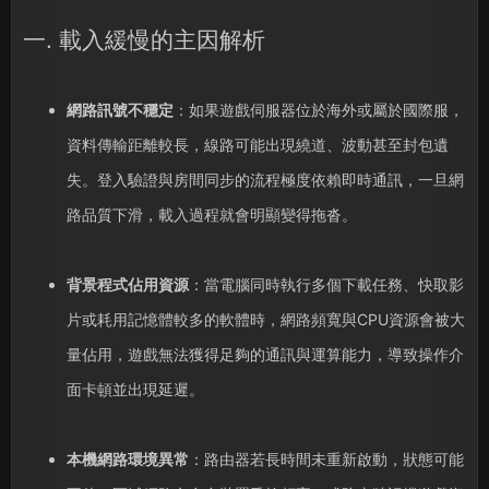
一. 載入緩慢的主因解析
網路訊號不穩定
：如果遊戲伺服器位於海外或屬於國際服，
資料傳輸距離較長，線路可能出現繞道、波動甚至封包遺
失。登入驗證與房間同步的流程極度依賴即時通訊，一旦網
路品質下滑，載入過程就會明顯變得拖沓。
背景程式佔用資源
：當電腦同時執行多個下載任務、快取影
片或耗用記憶體較多的軟體時，網路頻寬與CPU資源會被大
量佔用，遊戲無法獲得足夠的通訊與運算能力，導致操作介
面卡頓並出現延遲。
本機網路環境異常
：路由器若長時間未重新啟動，狀態可能