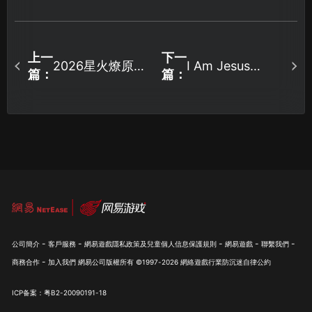
上一
下一
2026星火燎原
I Am Jesus
篇：
篇：
Christ存檔同步
Steam存檔同步
失敗完全指南與
失敗完全解決指
解決方案！
南！
-
-
-
-
-
公司簡介
客戶服務
網易遊戲隱私政策及兒童個人信息保護規則
網易遊戲
聯繫我們
-
商務合作
加入我們
網易公司版權所有 ©1997-
2026
網絡遊戲行業防沉迷自律公約
ICP备案：粤B2-20090191-18