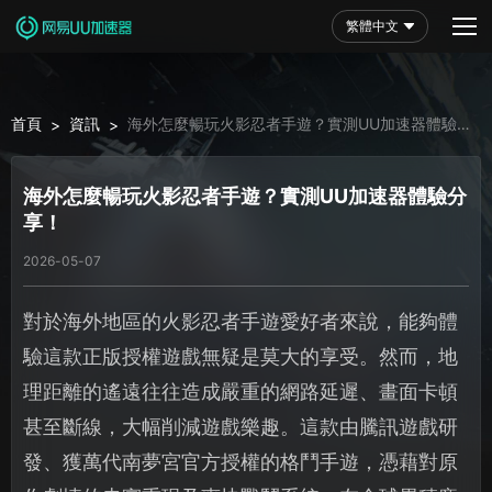
繁體中文
首頁
資訊
海外怎麼暢玩火影忍者手遊？實測UU加速器體驗分
>
>
享！
海外怎麼暢玩火影忍者手遊？實測UU加速器體驗分
享！
2026-05-07
對於海外地區的火影忍者手遊愛好者來說，能夠體
驗這款正版授權遊戲無疑是莫大的享受。然而，地
理距離的遙遠往往造成嚴重的網路延遲、畫面卡頓
甚至斷線，大幅削減遊戲樂趣。這款由騰訊遊戲研
發、獲萬代南夢宮官方授權的格鬥手遊，憑藉對原