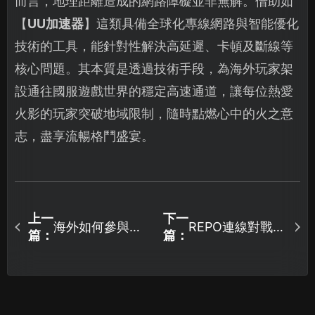
而言，地理距離造成的網路障礙並非無解。借助如
【
UU加速器
】這類具備全球化專線網路與智能優化
技術的工具，能針對性解決高延遲、卡頓及斷線等
核心問題。其本質是透過技術手段，為海外玩家架
設通往國服遊戲世界的穩定高速通道，讓每位熱愛
火影的玩家突破地域限制，隨時點燃心中的火之意
志，盡享流暢格鬥盛宴。
上一
下一
海外如何參與閃
REPO連線對戰失
篇：
篇：
耀吧嚕咪測試：
敗原因與解決方
網路優化全攻
案全解析！
略！