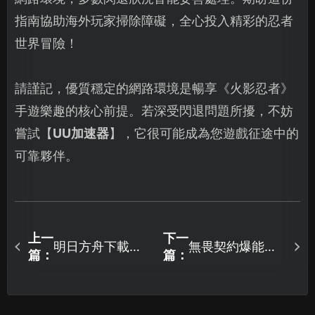
指南協助海外玩家掃除障礙，全心投入精彩的忍者
世界冒險！
請謹記，優質穩定的網路環境是暢享《火影忍者》
手遊樂趣的核心前提。若深受閃退問題所擾，不妨
嘗試【
UU加速器
】，它很可能成為您遊戲征途中的
可靠夥伴。
上一
下一
明日方舟下載資
無畏契約爆能大
篇：
篇：
源包卡住？UU加
亂鬥強勢登場！
速器幫你瞬間加
全新攻防玩法限
速！
時開戰！