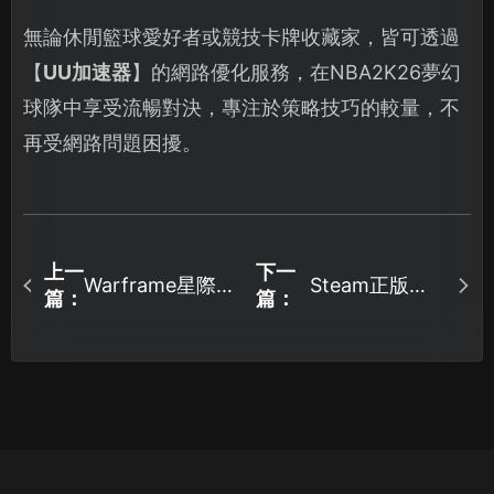
無論休閒籃球愛好者或競技卡牌收藏家，皆可透過
【
UU加速器
】的網路優化服務，在NBA2K26夢幻
球隊中享受流暢對決，專注於策略技巧的較量，不
再受網路問題困擾。
上一
下一
Warframe星際戰
Steam正版怎
篇：
篇：
甲Android版卡
麼下載？
頓？這些技巧幫
你搞定！