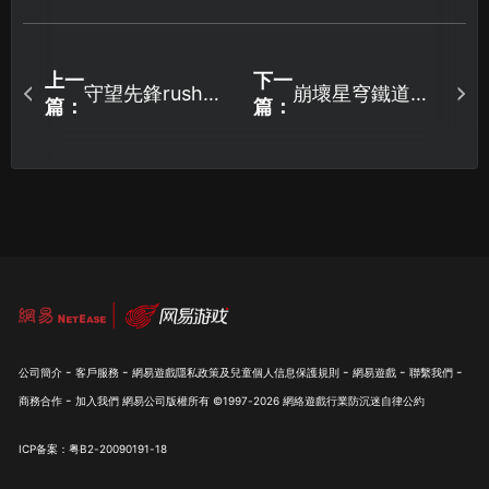
上一
下一
守望先鋒rush避
崩壞星穹鐵道手
篇：
篇：
免網絡延遲優化
遊加速器攻略：
全攻略！
暢玩無阻全指
南！
-
-
-
-
-
公司簡介
客戶服務
網易遊戲隱私政策及兒童個人信息保護規則
網易遊戲
聯繫我們
-
商務合作
加入我們
網易公司版權所有 ©1997-
2026
網絡遊戲行業防沉迷自律公約
ICP备案：粤B2-20090191-18