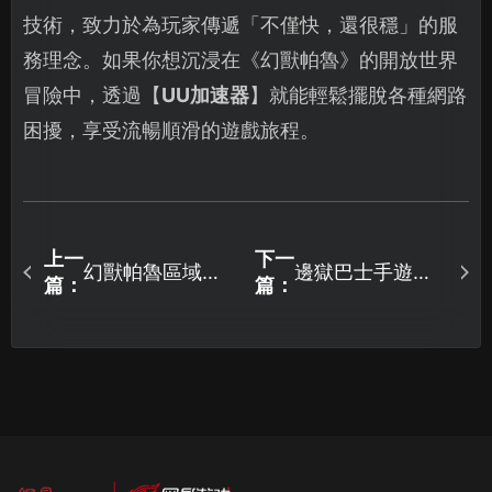
技術，致力於為玩家傳遞「不僅快，還很穩」的服
務理念。如果你想沉浸在《幻獸帕魯》的開放世界
冒險中，透過【
UU加速器
】就能輕鬆擺脫各種網路
困擾，享受流暢順滑的遊戲旅程。
上一
下一
幻獸帕魯區域網
邊獄巴士手遊免
篇：
篇：
路連線教學：UU
費加速器加速暢
加速器助你暢玩
玩一站到位！
全球區域網路對
戰！