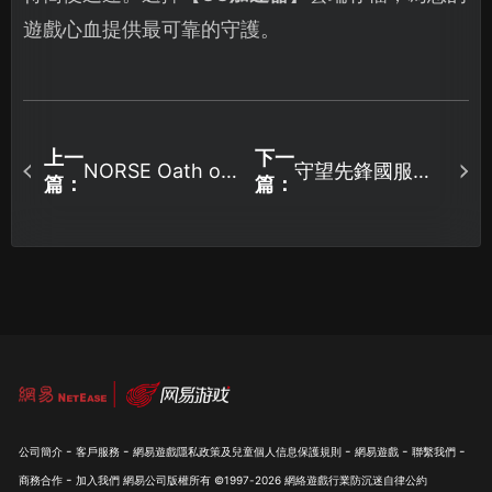
遊戲心血提供最可靠的守護。
上一
下一
守望先鋒國服加
NORSE Oath of
篇：
篇：
Blood存檔位置與
速器：網絡優化
跨裝置同步攻
與UU加速器指
略！
南！
-
-
-
-
-
公司簡介
客戶服務
網易遊戲隱私政策及兒童個人信息保護規則
網易遊戲
聯繫我們
-
商務合作
加入我們
網易公司版權所有 ©1997-
2026
網絡遊戲行業防沉迷自律公約