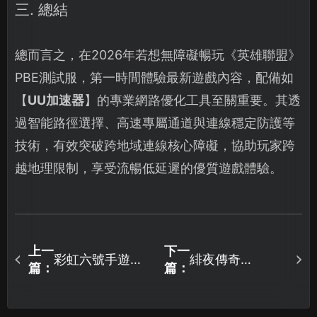
三. 總結
總而言之，在2026年若想無障礙暢玩《英雄聯盟》
PBE測試服，第一時間體驗最新遊戲內容，配備如
【
UU加速器
】的專業網路優化工具至關重要。其透
過智能路徑選擇、高速專屬通道與連線穩定防護等
技術，有效突破跨地域連線核心障礙，協助玩家跨
越地理限制，享受流暢低延遲的優質遊戲體驗。
上一
下一
彩虹六號手遊加
緋夜傳奇
篇：
篇：
速器推薦：UU加
Remastered存檔
速器全方位提升
同步異常解析與
體驗！
UU加速器對策！