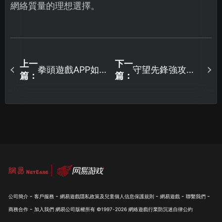
網絡質量的理想選擇。
上一
下一
拳頭遊戲APP如
守望先鋒強攻避
篇：
篇：
何下載？加速下
免網絡延遲解決
載與網路優化完
方案與優化指
整教學！
南！
-
-
-
-
-
公司簡介
客戶服務
網易遊戲隱私政策及兒童個人信息保護規則
網易遊戲
聯繫我們
-
商務合作
加入我們
網易公司版權所有 ©1997-
2026
網絡遊戲行業防沉迷自律公約