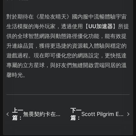
對於期待在《星绘友晴天》國内服中流暢體驗宇宙
生活模擬的海外玩家，透過使用【
UU加速器
】所提
供的全球智慧網路與動態路徑優化功能，能有效提
升連線品質，獲得更迅捷的資源載入體驗與穩定的
遊戲過程。現在即可優化您的網路設定，更快抵達
專屬的立方星球，與好友們無縫開啟雲端同居的溫
馨時光。
上一
下一
無畏契約卡在載
Scott Pilgrim EX
篇：
篇：
加速器推薦！網
入畫面？常見原
絡優化攻略：暢
因與解決方法大
玩不延遲，UU加
公開！