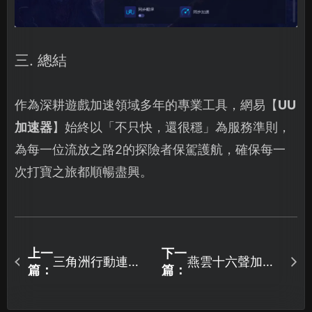
三. 總結
作為深耕遊戲加速領域多年的專業工具，網易【
UU
加速器
】始終以「不只快，還很穩」為服務準則，
為每一位流放之路2的探險者保駕護航，確保每一
次打寶之旅都順暢盡興。
上一
下一
三角洲行動連線
燕雲十六聲加速
篇：
篇：
逾時該如何處
器優化完整攻
理？UU加速器一
略！
鍵搞定網路問