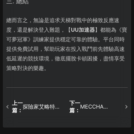
三. 總結
總而言之，無論是追求天梯對戰中的極致反應速
度，還是解決登入難題，【
UU加速器
】都能為《寶
可夢冠軍》訓練家提供穩定可靠的體驗。平台同時
提供免費試用，幫助玩家在投入戰鬥前先體驗高速
低延遲的競技環境，徹底擺脫卡頓困擾，盡情享受
策略對決的樂趣。
上一
下一
探險家艾略特的
MECCHA
篇：
篇：
CHAMELEON加
千年奇譚加速方
速器方案：UU有
案：UU讓你順暢
效改善網路延遲
遊玩不卡頓！