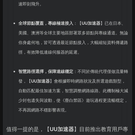
速即刻飛升。
全球節點覆蓋，專線極速接入
：【
UU加速器
】已在日本、
美國、澳洲等全球主要地區部署眾多節點與專線通道。無論
你身處何地，皆可透過最近節點接入，大幅縮短資料傳遞路
徑，有效降低連線伺服器的延遲。
智慧路徑選擇，保障連線穩定
：不同於傳統代理僅做流量轉
發，【
UU加速器
】會根據即時網路狀況及所選遊戲類型，
自動匹配最佳加速方案，智慧調整網路線路。此機制極大減
少封包遺失與波動，使《塵白禁區》遊玩過程更流暢穩定，
不再因網路不穩影響表現。
值得一提的是，【
UU加速器
】目前推出教育用戶專