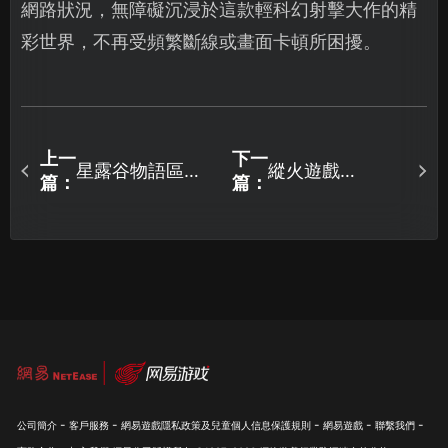
網路狀況，無障礙沉浸於這款輕科幻射擊大作的精
彩世界，不再受頻繁斷線或畫面卡頓所困擾。
上一
下一
星露谷物語區網
縱火遊戲
篇：
篇：
連線卡住？UU加
ARSONATE卡頓
速器虛擬區域網
解決方案：網路
路輕鬆搞定！
優化對戰更順
暢！
-
-
-
-
-
公司簡介
客戶服務
網易遊戲隱私政策及兒童個人信息保護規則
網易遊戲
聯繫我們