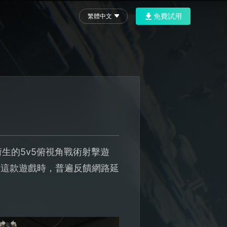
免費試用
繁體中文
P衍生的5v5俯視角戰術射擊遊
驗這款遊戲時，普遍反饋網路延