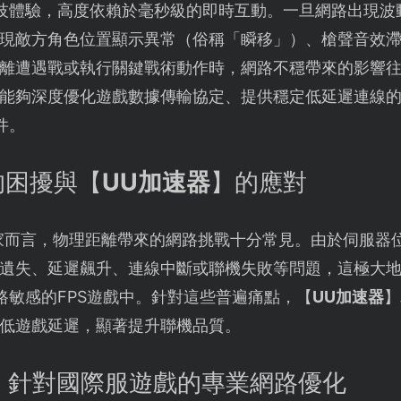
的戰術競技體驗，高度依賴於毫秒級的即時互動。一旦網路出
現敵方角色位置顯示異常（俗稱「瞬移」）、槍聲音效
離遭遇戰或執行關鍵戰術動作時，網路不穩帶來的影響
能夠深度優化遊戲數據傳輸協定、提供穩定低延遲連線
條件。
的困擾與【
UU加速器
】的應對
家而言，物理距離帶來的網路挑戰十分常見。由於伺服器
遺失、延遲飆升、連線中斷或聯機失敗等問題，這極大
類對網路敏感的FPS遊戲中。針對這些普遍痛點，【
UU加速器
】
低遊戲延遲，顯著提升聯機品質。
：針對國際服遊戲的專業網路優化