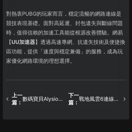
對熱衷PUBG的玩家而言，穩定流暢的網路連線是
競技表現基礎。面對高延遲、封包遺失與斷線問題
時，值得信賴的加速工具能從根源改善體驗。網易
【
UU加速器
】透過高速專網、抗遺失技術及便捷換
區功能，提供「速度與穩定兼備」的服務，成為玩
家優化網路環境的理想選擇。
上一
下一
數碼寶貝Alysion
戰地風雲6連線失
篇：
篇：
卡載入畫面問題
敗疑難排解指
解析與UU加速器
南：從問題診斷
對策！
到網路優化全攻
略！