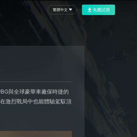
免費試用
繁體中文
UBG與全球豪華車廠保時捷的
家在激烈戰局中也能體驗駕馭頂