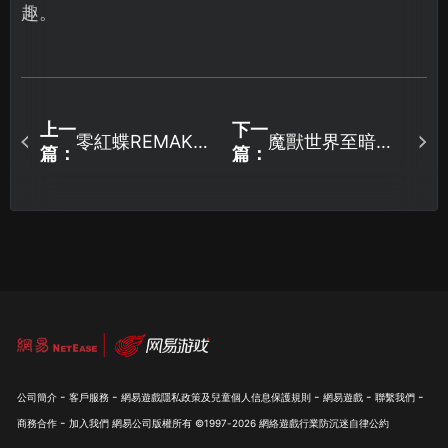
趣。
上一
下一
零紅蝶REMAKE
魔獸世界至暗之
篇：
篇：
存檔位置解析與
夜第1賽季將於3
UU雲端存檔使用
月19日正式開
教學！
啟！未來幾周日
程解鎖什麽一目
了然！
-
-
-
-
-
公司簡介
客戶服務
網易遊戲隱私政策及兒童個人信息保護規則
網易遊戲
聯繫我們
-
商務合作
加入我們
網易公司版權所有 ©1997-
2026
網絡遊戲行業防沉迷自律公約