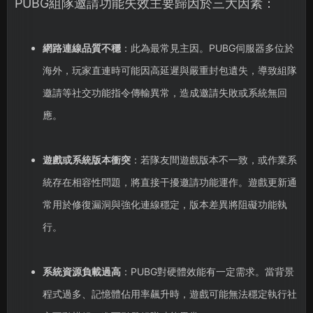
PUBG組隊邀請功能失效主要歸因於三大因素：
網路連線品質不穩
：此為最常見主因。PUBG伺服器多位於
海外，玩家直連時可能因高延遲與嚴重封包遺失，導致組隊
邀請等社交功能指令傳輸異常，造成邀請失敗或系統無回
應。
遊戲或系統版本衝突
：若隊友間遊戲版本不一致，或作業系
統存在相容性問題，將直接干擾邀請功能運作。遊戲更新通
常用於修復漏洞與強化連線穩定，版本差異將阻礙功能執
行。
系統資源負載過高
：PUBG對硬體效能有一定需求。當背景
程式過多、記憶體佔用率飆升時，遊戲可能無法穩定執行社