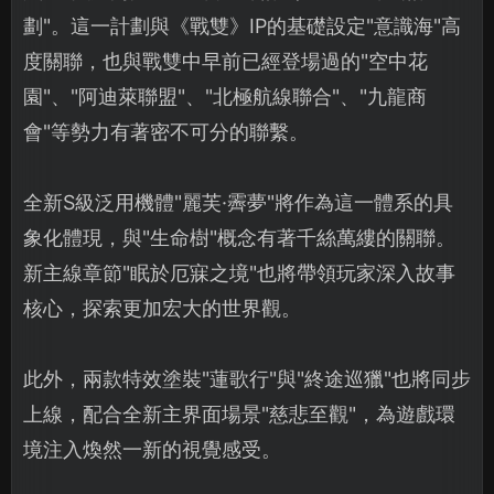
劃"。這一計劃與《戰雙》IP的基礎設定"意識海"高
度關聯，也與戰雙中早前已經登場過的"空中花
園"、"阿迪萊聯盟"、"北極航線聯合"、"九龍商
會"等勢力有著密不可分的聯繫。
全新S級泛用機體"麗芙·霽夢"將作為這一體系的具
象化體現，與"生命樹"概念有著千絲萬縷的關聯。
新主線章節"眠於厄寐之境"也將帶領玩家深入故事
核心，探索更加宏大的世界觀。
此外，兩款特效塗裝"蓮歌行"與"終途巡獵"也將同步
上線，配合全新主界面場景"慈悲至觀"，為遊戲環
境注入煥然一新的視覺感受。