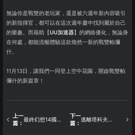
無論你是戰雙的老玩家，還是被六週年新內容吸引
的新指揮官，都可以在這次週年慶中找到屬於自己
的樂趣。而藉助【
UU加速器
】的網絡優化，無論身
在何處，都能流暢體驗這款煥然一新的戰雙帕彌
什。
11月13日，讓我們一同登上空中花園，開啟戰雙帕
彌什的新篇章！
上一
下一
最終幻想14國際
逃離塔科夫
篇：
篇：
服掉線頻繁怎麼
Steam必備！推
辦？
薦加速器解決卡