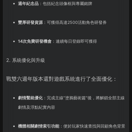
週年紀念品
：包括紀念頭像框與專屬銘牌
豐厚研發資源
：可獲得高達2500活動角色研發券
14次免費研發機會
：連續每日登錄即可獲得
2. 系統優化與升級
戰雙六週年版本還對遊戲系統進行了全面優化：
劇情繫統優化
：完成主線"塗鴉藝術篇"後，將解鎖全部主線
劇情及浮點紀實內容
機體相關劇情索引功能
：便於玩家快速查找與回顧角色背景