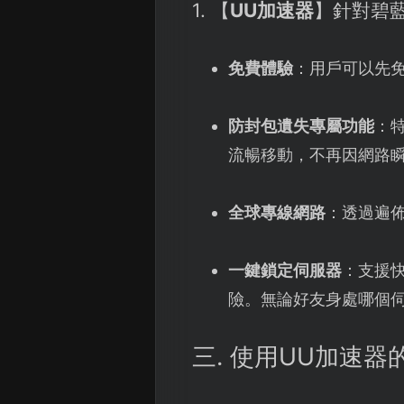
1. 【
UU加速器
】針對碧藍
免費體驗
：用戶可以先
防封包遺失專屬功能
：
流暢移動，不再因網路
全球專線網路
：透過遍
一鍵鎖定伺服器
：支援快
險。無論好友身處哪個
三. 使用UU加速器