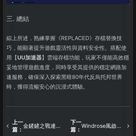
三. 總結
綜上所述，熟練掌握《REPLACED》存檔替換技
巧，能顯著提升遊戲靈活性與資料安全性。搭配使
用【
UU加速器
】雲端存檔功能，玩家不僅能高效穩
妥地管理遊戲進度，同時享受其提供的穩定網路加
速服務，確保深入探索黑暗80年代反烏托邦世界
時，獲得流暢安心的沉浸式體驗。
上一
下一
金鏟鏟之戰連線
Windrose風啟之
篇：
篇：
失敗原因解析與
旅加速器怎麼