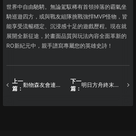
世界中自由馳騁。無論駕馭稀有首領掉落的霸氣坐
騎巡遊四方，或與戰友組隊挑戰強悍MVP怪物，皆
能享受流暢穩定、沉浸感十足的遊戲歷程。現在就
展開全新征途，於畫面品質與玩法內容全面革新的
RO新紀元中，親手譜寫專屬您的英雄史詩！
上一
下一
動物森友會連線
明日方舟終末地
篇：
篇：
用什麼加速器？
PC版國服加速器
UU加速器全方位
推薦：UU加速器
搞定！
首選！