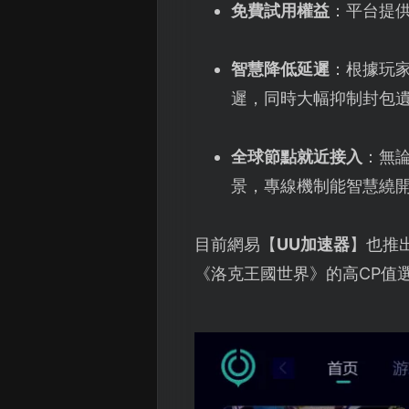
免費試用權益
：平台提
智慧降低延遲
：根據玩
遲，同時大幅抑制封包
全球節點就近接入
：無
景，專線機制能智慧繞
目前網易【
UU加速器
】也推
《洛克王國世界》的高CP值