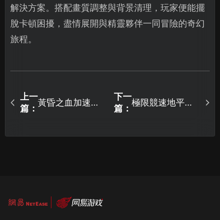
解決方案。搭配畫質調整與背景清理，玩家便能擺
脫卡頓困擾，盡情展開與精靈夥伴一同冒險的奇幻
旅程。
上一
下一
黃昏之血加速器
極限競速地平線6
篇：
篇：
網路最佳化攻略
無法啟動？問題
大全！
偵錯與解決攻
略！