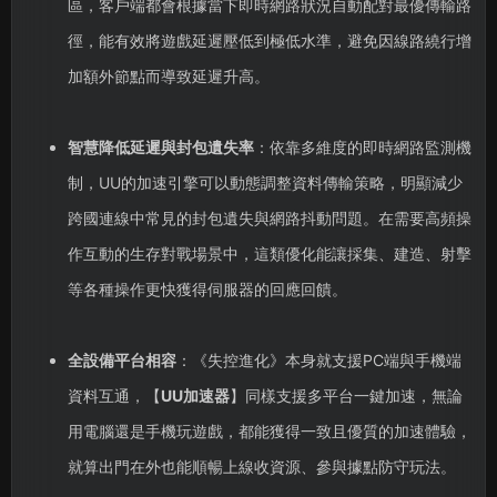
區，客戶端都會根據當下即時網路狀況自動配對最優傳輸路
徑，能有效將遊戲延遲壓低到極低水準，避免因線路繞行增
加額外節點而導致延遲升高。
智慧降低延遲與封包遺失率
：依靠多維度的即時網路監測機
制，UU的加速引擎可以動態調整資料傳輸策略，明顯減少
跨國連線中常見的封包遺失與網路抖動問題。在需要高頻操
作互動的生存對戰場景中，這類優化能讓採集、建造、射擊
等各種操作更快獲得伺服器的回應回饋。
全設備平台相容
：《失控進化》本身就支援PC端與手機端
資料互通，【
UU加速器
】同樣支援多平台一鍵加速，無論
用電腦還是手機玩遊戲，都能獲得一致且優質的加速體驗，
就算出門在外也能順暢上線收資源、參與據點防守玩法。