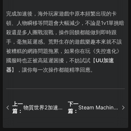
完成加速後，海外玩家遊戲中原本頻繁出現的卡
頓、人物瞬移等問題會大幅減少，不論是1v1單挑暗
殺還是多人團戰混戰，操作回饋都能做到即時跟
手，毫無延遲感。荒野生存的遊戲樂趣本來就不該
被糟糕的網路問題拖累，如果你在玩《失控進化》
國服時也正被高延遲困擾，不妨試試【
UU加速
器
】，讓你每一次操作都能精準回應。
上一
下一
物質世界2加速
Steam Machine
篇：
篇：
加速器流暢連
器優化延遲丟
線！
包！