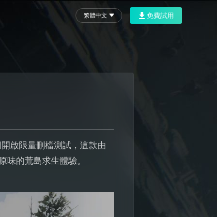
免費試用
繁體中文
期開啟限量刪檔測試，這款由
來原汁原味的荒島求生體驗。