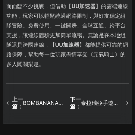
而面臨不少挑戰，但借助【
UU加速器
】的雲端連線
功能，玩家可以輕鬆繞過網路限制，與好友穩定組
隊冒險。免費使用、一鍵開房、全球互通、跨平台
支援，讓連線體驗更加簡單流暢。無論是在本地組
隊還是跨國連線，【
UU加速器
】都能提供可靠的網
路保障，幫助每一位玩家盡情享受《元氣騎士》的
多人闖關樂趣。
上一
下一
BOMBANANA加
泰拉瑞亞手遊區
篇：
篇：
速器誠摯推薦：
域網路連線教
UU加速器帶來穩
學：異地低延遲
定且低延遲的連
組隊完整攻略！
線品質，讓您拆