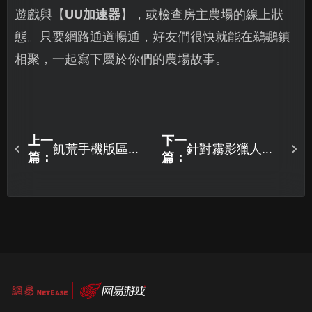
遊戲與【
UU加速器
】，或檢查房主農場的線上狀
態。只要網路通道暢通，好友們很快就能在鵜鶘鎮
相聚，一起寫下屬於你們的農場故事。
上一
下一
飢荒手機版區域
針對霧影獵人這
篇：
篇：
網路連線教學：
款遊戲，強烈推
利用UU加速器享
薦使用UU加速
受低延遲順暢遊
器，現在還有免
戲！
費試用讓你最佳
化連線體驗！