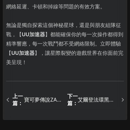
網絡延遲、卡頓和掉線等問題的有效方案。
無論是獨自探索這個神秘星球，還是與朋友組隊征
戰，【
UU加速器
】都能確保你的每一次操作都得到
精準響應，每一次戰鬥都不受網絡限制。立即體驗
【
UU加速器
】，讓星際裂變的遊戲世界在你面前完
美呈現！
上一
下一
寶可夢傳說ZA全
艾爾登法環黑夜
篇：
篇：
新DLC登場！
君臨服務器連接
失敗怎麼辦？