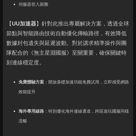
伺服器登入困難
【
UU加速器
】針對此推出專屬解決方案，透過全球
節點與智能路由技術自動優化傳輸路徑，有效降低
數據封包遺失與延遲波動。對於講求精準操作與團
隊配合的《無主星淵國服》至關重要，確保關鍵時
刻連線穩定度。
免費體驗方案
：開放基礎加速功能免費試用，立即感受網路
效能提升
海外專用線路
：特別優化海外連線通道，跨區遊玩國服同樣
流暢