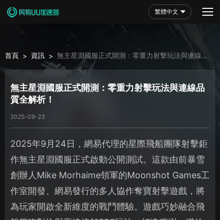
繁體中文
首頁
資訊
無主星淵國服正式開測：零重力射擊玩法與連線品
>
>
質全解析！
無主星淵國服正式開測：零重力射擊玩法與連線品
質全解析！
2025-09-23
2025年9月24日，網易代理的星際飛船團隊射擊鉅
作無主星淵國服正式啟動公開測試。這款由前暴雪
創辦人Mike Morhaime領軍的Moonshot Games工
作室開發、網易發行的多人協作奪寶射擊遊戲，將
為玩家開啟全新維度的戰鬥體驗。遊戲巧妙融合飛