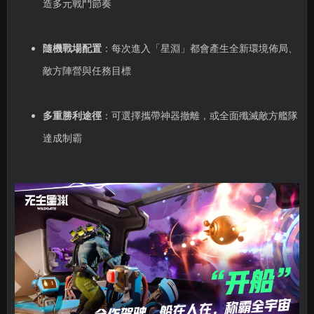
造多元戰鬥節奏
隨機戰場配置
：每次進入「星淵」都會產生全新環境佈局、
敵方陣營與任務目標
多重勝利途徑
：可選擇攜帶神器撤離，或全面殲滅敵方艦隊
達成制霸