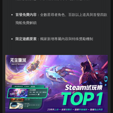
首發免費內容
：全數星尋者角色、百款以上道具與首發四款
飛船免費解鎖
限定遊戲要素
：獨家新增專屬內容與特殊獎勵機制