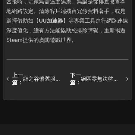
困擾時，玩家無需過度焦慮。無論是從排查改善本
地網路設定、清除客戶端殘留冗餘資料著手，或是
選擇借助如【
UU加速器
】等專業工具進行網路連線
深度優化，總有方法能協助您排除障礙，重新暢遊
Steam提供的廣闊遊戲世界。
上一
下一
龍之谷懷舊服加
絕區零無法啓
篇：
篇：
速器推薦與高延
動？UU加速器提
遲解決方案！
供高效解決方
案！