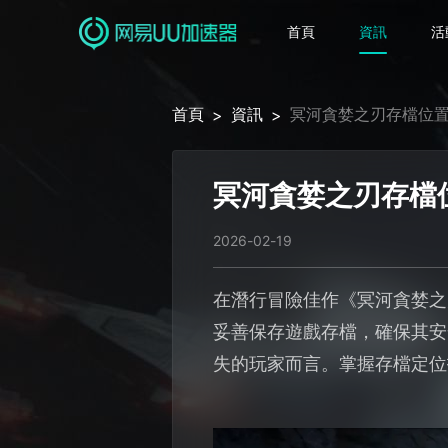
首頁
資訊
活
首頁
資訊
冥河貪婪之刃存檔位
>
>
冥河貪婪之刃存檔
2026-02-19
在潛行冒險佳作《冥河貪婪之
妥善保存遊戲存檔，確保其安
失的玩家而言。掌握存檔定位