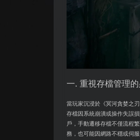
一. 重視存檔管理
當玩家沉浸於《冥河貪婪之刃
存檔因系統崩潰或操作失誤損
戶，手動遷移存檔不僅流程繁
務，也可能因網路不穩或伺服