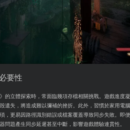
的必要性
》的立體探索時，常面臨幾項存檔相關挑戰。遊戲進度
毀遺失，將造成難以彌補的挫折。此外，習慣於家用電
瑣，更易因路徑識別錯誤或檔案覆蓋導致同步失敗。即便S
器問題產生同步延遲甚至中斷，影響遊戲體驗連貫性。